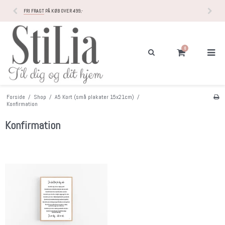
FRI FRAGT
PÅ KØB OVER 499,-
0
Forside
/
Shop
/
A5 Kort (små plakater 15x21cm)
/
Konfirmation
Konfirmation