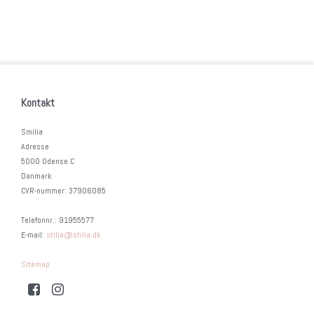
Kontakt
Smilia
Adresse
5000 Odense C
Danmark
CVR-nummer
:
37906085
Telefonnr.
:
91955577
E-mail
:
stilia@stilia.dk
Sitemap