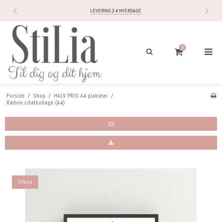
LEVERING 2-4 HVERDAGE
0
Forside
/
Shop
/
HALV PRIS A4 plakater
/
Rødvin citatkollage (A4)
Tilbud