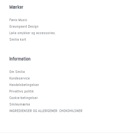
Mærker
Fønix Music
Graungaard Design
Lalia smykker og accessories.
Smilia kort
Information
Om Smilia
Kundeservice
Handelsbetingelser
Privatlivs politik
Cookie-betingelser
Smileymærke
INGREDIENSER OG ALLERGENER. CHOKOHILSNER