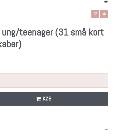
il ung/teenager (31 små kort
kaber)
KØB