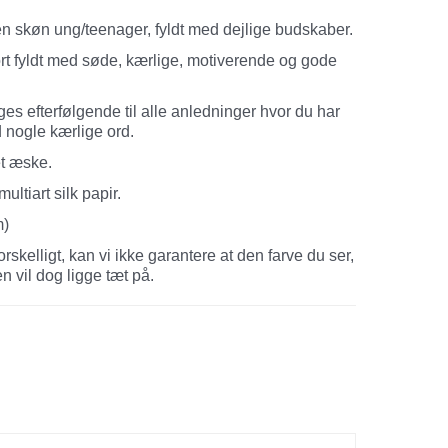
 en skøn ung/teenager, fyldt med dejlige budskaber.
rt fyldt med søde, kærlige, motiverende og gode
es efterfølgende til alle anledninger hvor du har
ed nogle kærlige ord.
et æske.
ultiart silk papir.
m)
skelligt, kan vi ikke garantere at den farve du ser,
en vil dog ligge tæt på.