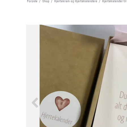
Forside
/
Shop
/
Hjertekram og Hjertekalendere
/
Hjertekalender ti