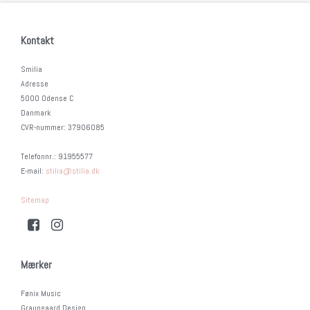
Kontakt
Smilia
Adresse
5000 Odense C
Danmark
CVR-nummer
:
37906085
Telefonnr.
:
91955577
E-mail
:
stilia@stilia.dk
Sitemap
Mærker
Fønix Music
Graungaard Design