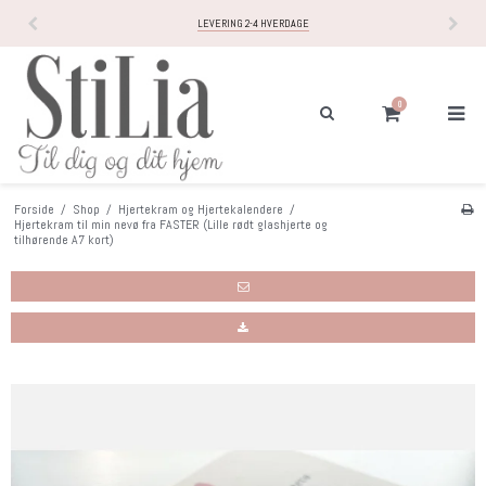
LEVERING 2-4 HVERDAGE
0
Forside
/
Shop
/
Hjertekram og Hjertekalendere
/
Hjertekram til min nevø fra FASTER (Lille rødt glashjerte og
tilhørende A7 kort)