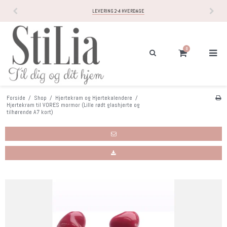
LEVERING 2-4 HVERDAGE
0
Forside
/
Shop
/
Hjertekram og Hjertekalendere
/
Hjertekram til VORES mormor (Lille rødt glashjerte og
tilhørende A7 kort)