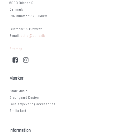
5000 Odense C
Danmark
CVR-nummer
:
37906085
Telefonnr.
:
91955577
E-mail
:
stilia@stilia.dk
Sitemap
Mærker
Fønix Music
Graungaard Design
Lalia smykker og accessories.
Smilia kort
Information