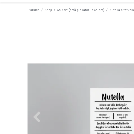
Forside
/
Shop
/
A5 Kort (små plakater 15x21cm)
/
Nutella citatkol