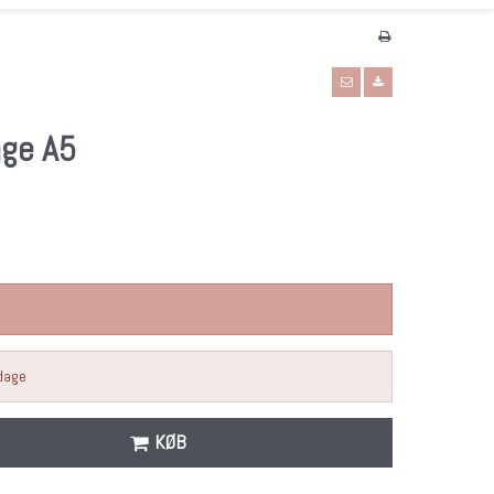
age A5
rdage
KØB