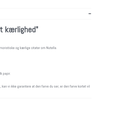
t kærlighed"
moristiske og kærlige citater om Nutella.
lk papir.
 kan vi ikke garantere at den farve du ser, er den farve kortet vil