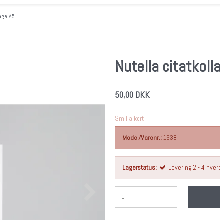
lage A5
Nutella citatkoll
50,00 DKK
Smilia kort
Model/Varenr.:
1638
Lagerstatus:
Levering 2 - 4 hve