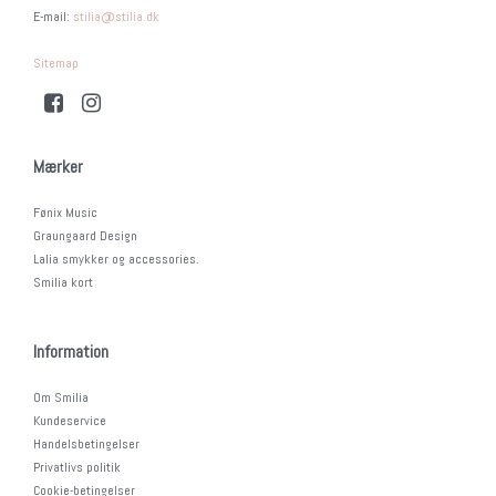
E-mail
:
stilia@stilia.dk
Sitemap
Mærker
Fønix Music
Graungaard Design
Lalia smykker og accessories.
Smilia kort
Information
Om Smilia
Kundeservice
Handelsbetingelser
Privatlivs politik
Cookie-betingelser