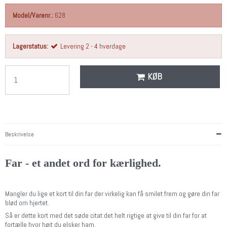
Model/Varenr.:
628
Lagerstatus:
Levering 2 - 4 hverdage
KØB
Beskrivelse
Far - et andet ord for kærlighed.
Mangler du lige et kort til din far der virkelig kan få smilet frem og gøre din far
blød om hjertet.
Så er dette kort med det søde citat det helt rigtige at give til din far for at
fortælle hvor højt du elsker ham.