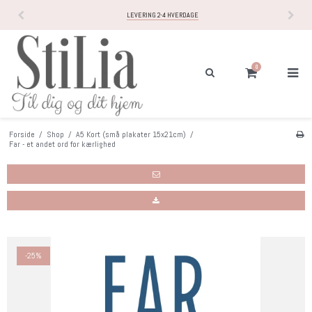
FRI FRAGT
PÅ KØB OVER 499,-
0
Forside
/
Shop
/
A5 Kort (små plakater 15x21cm)
/
Far - et andet ord for kærlighed
-25%