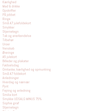
Kærlighed
Mad & drikke
Opskrifter
På jobbet
Ringe
Små A7 julefoldekort
Smykker
Stjernetegn
Tak og anerkendelse
Tilbehør
Uroer
Venskab
Øreringe
A5 julekort
Billeder og plakater
Fødselsdag
Omtanke, kærlighed og opmuntring
Små A7 foldekort
Anledninger
Hverdag og nærvær
Pynt
Fejring og anledning
Smilia kort
Smykke UDSALG MINUS 75%
Sophie giraf
Stjernetegn