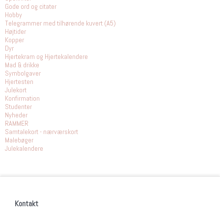
Gode ord og citater
Hobby
Telegrammer med tilhørende kuvert (A5)
Højtider
Kopper
Dyr
Hjertekram og Hjertekalendere
Mad & drikke
Symbolgaver
Hjertesten
Julekort
Konfirmation
Studenter
Nyheder
RAMMER
Samtalekort - nærværskort
Malebøger
Julekalendere
Kontakt