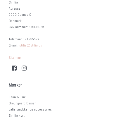
Smilia
Adresse
5000 Odense C
Danmark
CVR-nummer
:
37906085
Telefonnr.
:
91955577
E-mail
:
stilia@stilia.dk
Sitemap
Mærker
Fønix Music
Graungaard Design
Lalia smykker og accessories.
Smilia kort