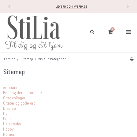
LEVERING 2-4 HVERDAGE
0
Forside
/
Sitemap
/
Vis alle kategorier
Sitemap
Armbånd
Børn og deres forældre
Citat collager
Citater og gode ord
Diverse
Dyr
Familie
Halskæder
Hobby
Humor