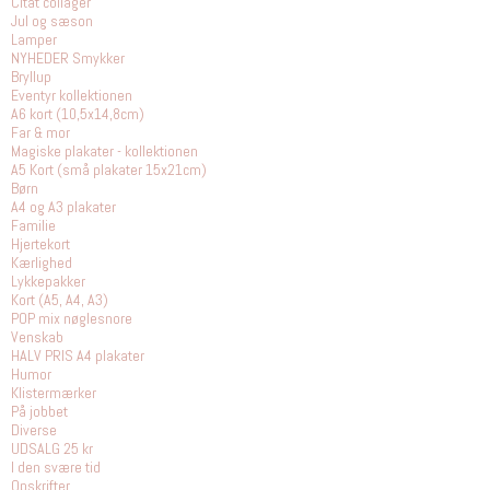
Citat collager
Jul og sæson
Lamper
NYHEDER Smykker
Bryllup
Eventyr kollektionen
A6 kort (10,5x14,8cm)
Far & mor
Magiske plakater - kollektionen
A5 Kort (små plakater 15x21cm)
Børn
A4 og A3 plakater
Familie
Hjertekort
Kærlighed
Lykkepakker
Kort (A5, A4, A3)
POP mix nøglesnore
Venskab
HALV PRIS A4 plakater
Humor
Klistermærker
På jobbet
Diverse
UDSALG 25 kr
I den svære tid
Opskrifter