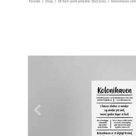
Forside
/
Shop
/
A5 Kort (små plakater 15x21cm)
/
Kolonihaven cita