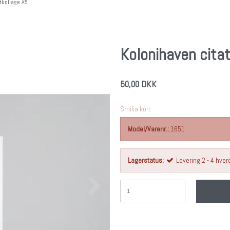
tkollage A5
Kolonihaven cita
50,00 DKK
Smilia kort
Model/Varenr.:
1651
Lagerstatus:
Levering 2 - 4 hve