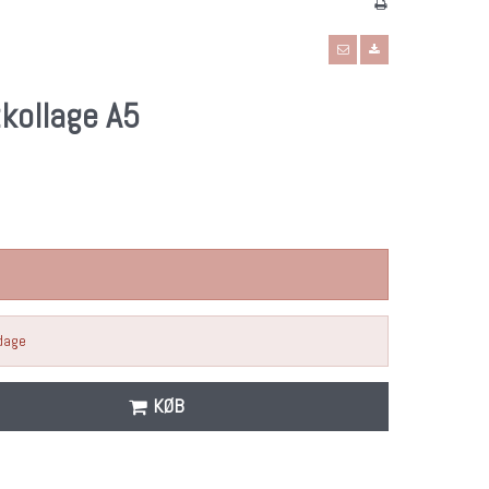
tkollage A5
rdage
KØB