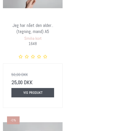
Jeg har nået den alder..
(tegning, mand) A5
Smilia kort
1648
50,00 DKK
25,00 DKK
VIS PRODUKT
-0%