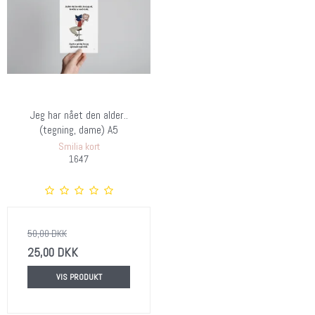
Jeg har nået den alder..
(tegning, dame) A5
Smilia kort
1647
50,00 DKK
25,00 DKK
VIS PRODUKT