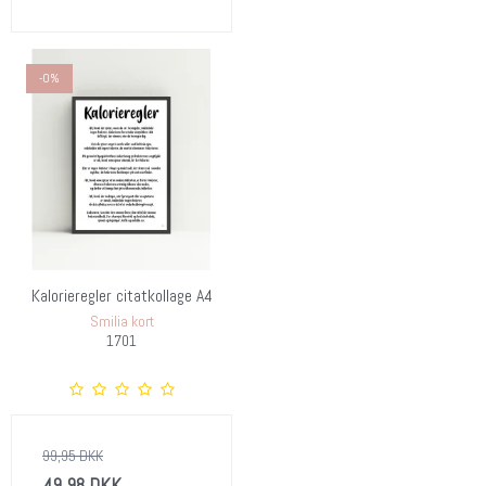
-0%
Kalorieregler citatkollage A4
Smilia kort
1701
99,95 DKK
49,98 DKK