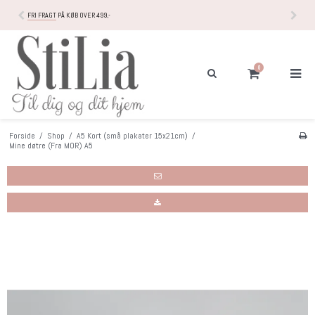
FRI FRAGT
PÅ KØB OVER 499,-
0
Forside
/
Shop
/
A5 Kort (små plakater 15x21cm)
/
Mine døtre (Fra MOR) A5